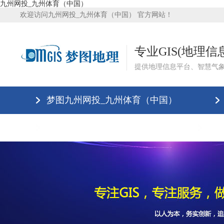
九州网投_九州体育（中国）
欢迎访问九州网投_九州体育（中国） 官方网站！
专业GIS(地理
提供地理信息平台、智慧气
梦图九州网投_九州体育（中国）
九州网投_九州体育（中国）
九