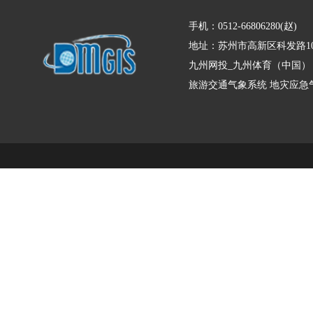
手机：0512-66806280(赵)
地址：苏州市高新区科发路10
九州网投_九州体育（中国）
旅游交通气象系统
地灾应急