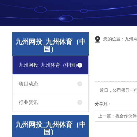
您的位置：
九州
九州网投_九州体育（中
国）
九州网投_九州体育（中国）
项目动态
近日，公司领导一行
行业资讯
分享到：
上一篇：
祝合作伙伴
九州网投_九州体育（中
国）