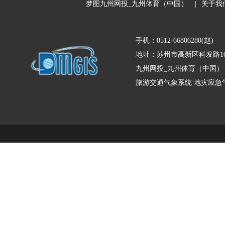
梦图九州网投_九州体育（中国）
|
关于我
手机：0512-66806280(赵)
地址：苏州市高新区科发路10
九州网投_九州体育（中国）
旅游交通气象系统
地灾应急