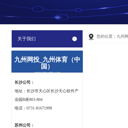
您的位置：
九州
关于我们
九州网投_九州体育（中
国）
CONTACT US
长沙公司：
地址：长沙市天心区长沙天心软件产
业园B座803-804
电话：0731-81671998
苏州公司：