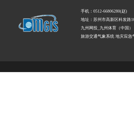
手机：0512-66806280(赵)
地址：苏州市高新区科发路10
九州网投_九州体育（中国）
旅游交通气象系统
地灾应急