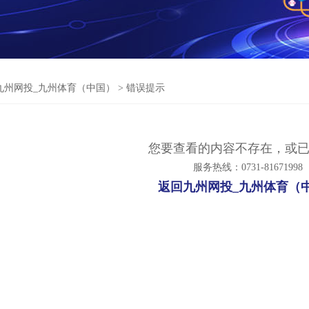
九州网投_九州体育（中国）
> 错误提示
您要查看的内容不存在，或
服务热线：0731-81671998
返回九州网投_九州体育（