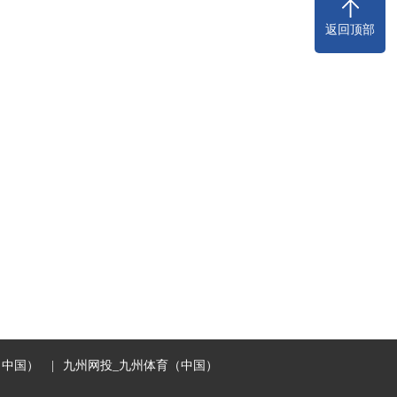
返回顶部
（中国）
|
九州网投_九州体育（中国）