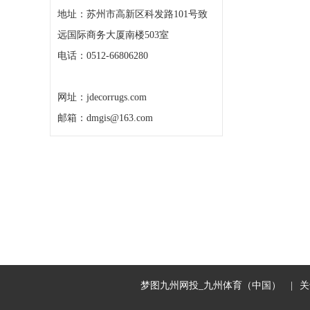
地址：苏州市高新区科发路101号致
远国际商务大厦南楼503室
电话：0512-66806280
网址：jdecorrugs.com
邮箱：dmgis@163.com
梦图九州网投_九州体育（中国）
|
关