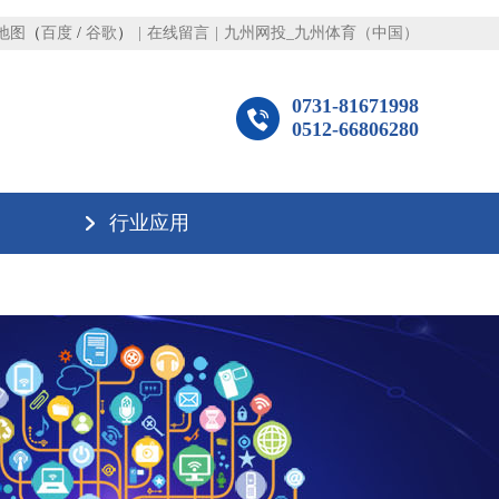
地图
（
百度
/
谷歌
）
|
在线留言
|
九州网投_九州体育（中国）
0731-81671998
0512-66806280
行业应用