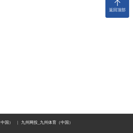
返回顶部
（中国）
|
九州网投_九州体育（中国）