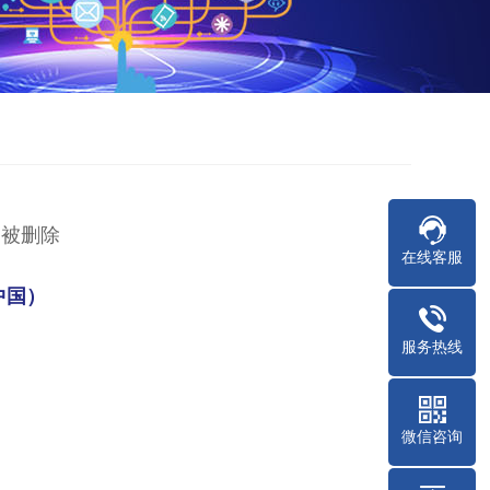
已被删除
在线客服
中国）
服务热线
微信咨询